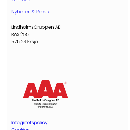
Eksjöhus Bostad
Hållbarhetsrapport
Våra ägare
Nyheter & Press
Dokument & Rapporter
LindholmsGruppen AB
Kontakta oss
Box 255
Visselblåsarpolicy
575 23 Eksjö
Integritetspolicy
Cookies