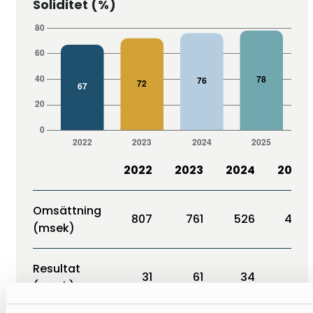
Soliditet (%)
2022
2023
2024
2025
Omsättning
807
761
526
485
(msek)
Resultat
31
61
34
26
(msek)