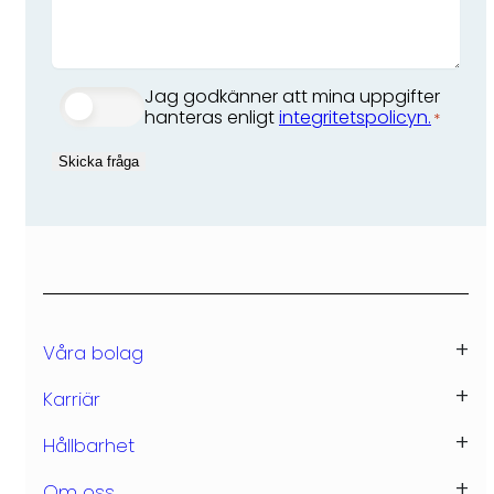
Jag godkänner att mina uppgifter
S
hanteras enligt
integritetspolicyn.
*
A
M
Skicka fråga
T
Y
C
K
E
*
Våra bolag
Eksjöhus
Karriär
Eksjö Industri
Lediga tjänster
Hållbarhet
Eksjöhus Modulbygg
CSR
Om oss