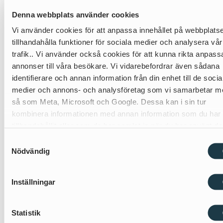
Denna webbplats använder cookies
Vi använder cookies för att anpassa innehållet på webbplats
NYHETER
tillhandahålla funktioner för sociala medier och analysera vår
trafik.. Vi använder också cookies för att kunna rikta anpas
Det senaste från
annonser till våra besökare. Vi vidarebefordrar även sådana
identifierare och annan information från din enhet till de socia
LindholmsGruppen
medier och annons- och analysföretag som vi samarbetar m
så som Meta, Microsoft och Google. Dessa kan i sin tur
Se alla nyheter →
kombinera informationen med annan information som du har
tillhandahållit eller som de har samlat in när du har använt d
tjänster.
Samtyckesval
Nödvändig
Inställningar
Statistik