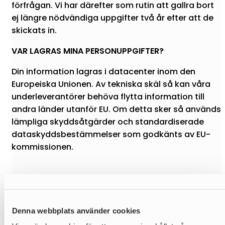
förfrågan. Vi har därefter som rutin att gallra bort
ej längre nödvändiga uppgifter två år efter att de
skickats in.
VAR LAGRAS MINA PERSONUPPGIFTER?
Din information lagras i datacenter inom den
Europeiska Unionen. Av tekniska skäl så kan våra
underleverantörer behöva flytta information till
andra länder utanför EU. Om detta sker så används
lämpliga skyddsåtgärder och standardiserade
dataskyddsbestämmelser som godkänts av EU-
kommissionen.
Vad har jag för rättigheter?
Denna webbplats använder cookies
Rätt till information:
Du kan begära att få en kopia
på de personuppgifter vi har om dig. Kontakta oss