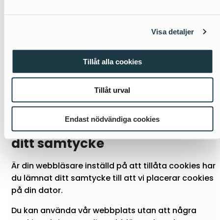
uppgifter som lagen kräver att vi behåller.
Kontakta oss så hjälper vi dig. Du hittar våra
kontaktuppgifter i botten på sidan.
Visa detaljer
Klagomål:
Du kan lämna ett klagomål till
datainspektionen om du anser att vi behandlar
Tillåt alla cookies
dina personuppgifter i strid med
dataskyddsförordningen.
Tillåt urval
Endast nödvändiga cookies
Om att lämna eller ta tillbaka
ditt samtycke
Är din webbläsare inställd på att tillåta cookies har
du lämnat ditt samtycke till att vi placerar cookies
på din dator.
Du kan använda vår webbplats utan att några