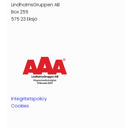
LindholmsGruppen AB
Kontakta oss
Box 255
Visselblåsarpolicy
575 23 Eksjö
Integritetspolicy
Cookies