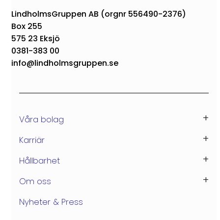
LindholmsGruppen AB (orgnr 556490-2376)
Box 255
575 23 Eksjö
0381-383 00
info@lindholmsgruppen.se
Våra bolag
Eksjöhus
Karriär
Eksjö Industri
Lediga tjänster
Hållbarhet
Eksjöhus Modulbygg
CSR
Om oss
Eksjöhus Bostad
Hållbarhetsrapport
Våra ägare
Nyheter & Press
Dokument & Rapporter